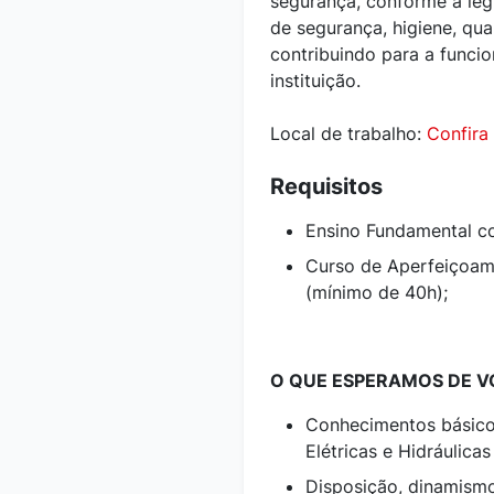
segurança, conforme a leg
de segurança, higiene, qu
contribuindo para a funci
instituição.
Local de trabalho:
Confira
Requisitos
Ensino Fundamental c
Curso de Aperfeiçoame
(mínimo de 40h);
O QUE ESPERAMOS DE VO
Conhecimentos básicos
Elétricas e Hidráulica
Disposição, dinamismo