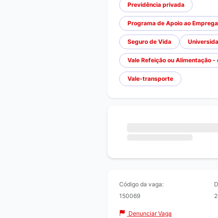
Previdência privada
Programa de Apoio ao Empregado
Seguro de Vida
Universida
Vale Refeição ou Alimentação -
Vale-transporte
Código da vaga:
D
150069
2
Denunciar Vaga