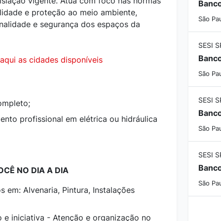
islação vigente. Atua com foco nas normas
alidade e proteção ao meio ambiente,
São Pau
onalidade e segurança dos espaços da
SESI S
 aqui as cidades disponíveis
São Pau
SESI S
ompleto;
nto profissional em elétrica ou hidráulica
São Pau
SESI S
CÊ NO DIA A DIA
São Pau
 em: Alvenaria, Pintura, Instalações
s
 e iniciativa - Atenção e organização no